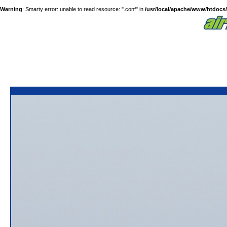
Warning
: Smarty error: unable to read resource: ".conf" in
/usr/local/apache/www/htdocs/a