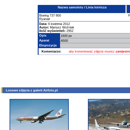
Nazwa samolotu / Linia lotnicza
Boeing
737
800
Ryanair
Data:
6 kwietnia 2012
Autor:
Mariusz Woźniak
Ilość wyświetleń:
2952
Opis
1600 px
Aparat
A500
Ekspozycja
Komentarze:
aby komentować zdjęcie musisz
zarejest
Losowe zdjęcia z galerii Airfoto.pl