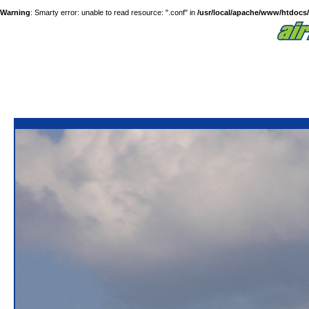
Warning
: Smarty error: unable to read resource: ".conf" in
/usr/local/apache/www/htdocs/a