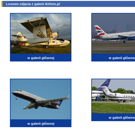
Losowe zdjęcia z galerii Airfoto.pl
w galerii głównej
w galerii główne
w galerii główne
w galerii głównej