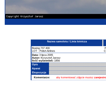
Nazwa samolotu / Linia lotnicza
Boeing
737
400
LOT - Polish Airlines
C
Data:
3 lipca 2005
Autor:
Krzysztof Jarosz
Ilość wyświetleń:
1856
Opis
Aparat
Ekspozycja
Komentarze:
aby komentować zdjęcie musisz
zarejest