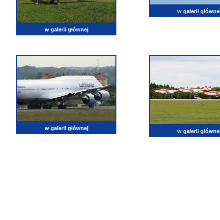
w galerii główne
w galerii głównej
w galerii głównej
w galerii główne
lotnictwo, zdjęcia lotnicze, fotografia, pasja, lotnisko, klub miłoników lotnictwa, balony, samol