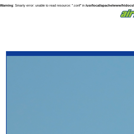
Warning
: Smarty error: unable to read resource: ".conf" in
/usr/local/apache/www/htdocs/a