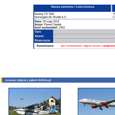
Nazwa samolotu / Linia lotnicza
Boeing
737
800
Norwegian Air Shuttle A.S.
C
Data:
28 maja 2015
Autor:
Paweł Cieplak
Ilość wyświetleń:
2952
Opis
Aparat
Ekspozycja
Komentarze:
aby komentować zdjęcie musisz
zarejest
Losowe zdjęcia z galerii Airfoto.pl