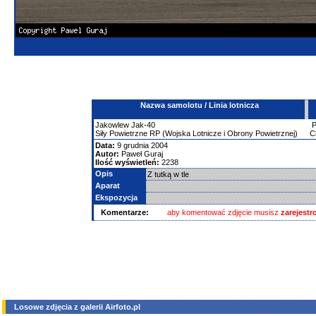
Nazwa samolotu / Linia lotnicza
Jakowlew
Jak-40
Siły Powietrzne RP (Wojska Lotnicze i Obrony Powietrznej)
C
Data:
9 grudnia 2004
Autor:
Paweł Guraj
Ilość wyświetleń:
2238
Opis
Z tutką w tle
Aparat
Ekspozycja
Komentarze:
aby komentować zdjęcie musisz
zarejest
Losowe zdjęcia z galerii Airfoto.pl