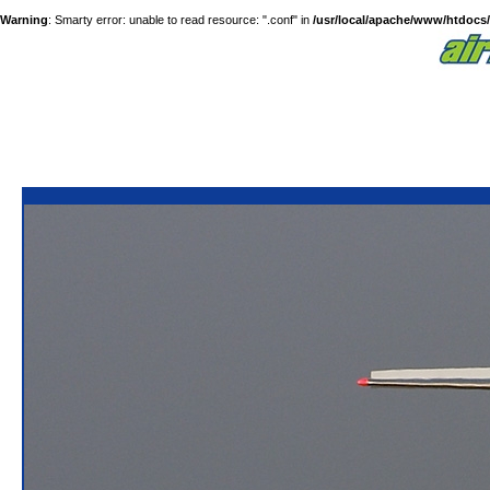
Warning
: Smarty error: unable to read resource: ".conf" in
/usr/local/apache/www/htdocs/a