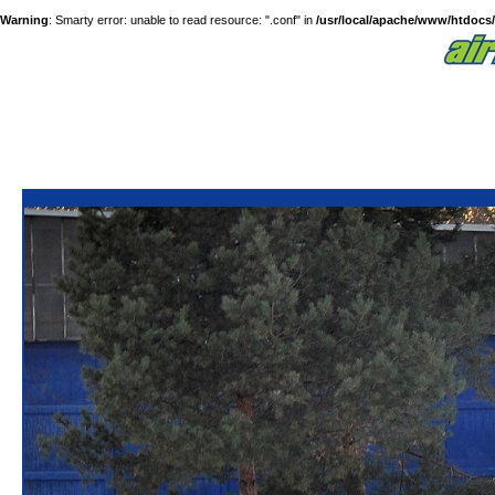
Warning
: Smarty error: unable to read resource: ".conf" in
/usr/local/apache/www/htdocs/a