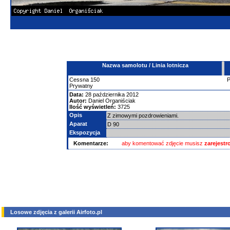
Nazwa samolotu / Linia lotnicza
Cessna
150
Prywatny
Data:
28 października 2012
Autor:
Daniel Organiściak
Ilość wyświetleń:
3725
Opis
Z zimowymi pozdrowieniami.
Aparat
D 90
Ekspozycja
Komentarze:
aby komentować zdjęcie musisz
zarejest
Losowe zdjęcia z galerii Airfoto.pl