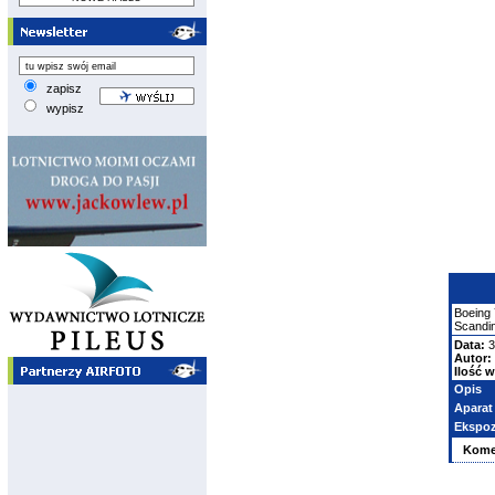
zapisz
wypisz
Boeing
Scandin
Data:
3
Autor:
Ilość w
Opis
Aparat
Ekspoz
Kome