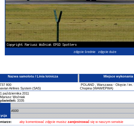
zdjęcie średnie
zdjęcie duże
Nazwa samolotu / Linia lotnicza
Miejsce wykonania
737
800
POLAND
,
Warszawa - Okęcie / im.
avian Airlines System (SAS)
Chopina (WAW/EPWA)
1 października 2011
Mariusz Woźniak
yświetleń:
3335
A500
ycja
ntarze:
aby komentować zdjęcie musisz
zarejestrować
się w naszym serwisie