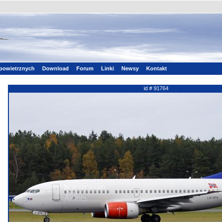
powietrznych
Download
Forum
Linki
Newsy
Kontakt
id # 91764