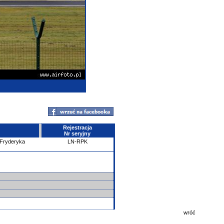
Rejestracja
Nr seryjny
 Fryderyka
LN-RPK
wróć