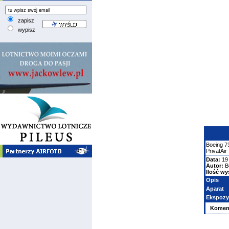
zapisz
wypisz
Boeing
7
PrivatAir
Data:
19 
Autor:
B
Ilość wy
Opis
Aparat
Ekspozy
Komen