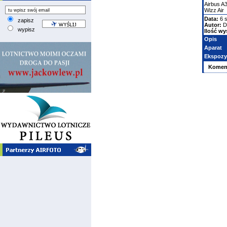
Airbus
A
Wizz Air
Data:
6 s
zapisz
Autor:
D
wypisz
Ilość wy
Opis
Aparat
Ekspozy
Komen