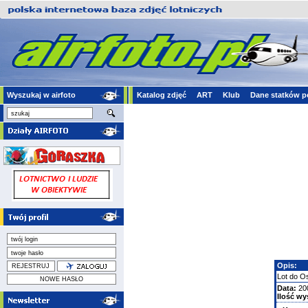
Wyszukaj w airfoto
Katalog zdjęć
ART
Klub
Dane statków p
Opis:
Lot do O
Data:
20
Ilość wy