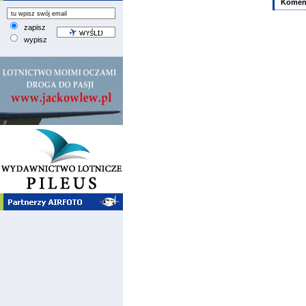
Komen
zapisz
wypisz