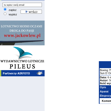
zapisz
wypisz
Boeing
7
Sun D`O
Data:
6 
Autor:
S
Ilość wy
Opis
Aparat
Ekspozy
Komen