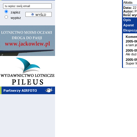
Alitalia
Data:
22
Autor:
P
zapisz
Ilość wy
wypisz
Opis
Aparat
Ekspozy
Komen
2005-0
a tam je
2005-0
Ale duż
2005-0
Super f