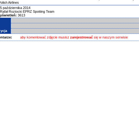
lish Airlines
5 października 2014
Rafał Roztocki EPRZ Spotting Team
yświetleń:
3613
ycja
ntarze:
aby komentować zdjęcie musisz
zarejestrować
się w naszym serwisie