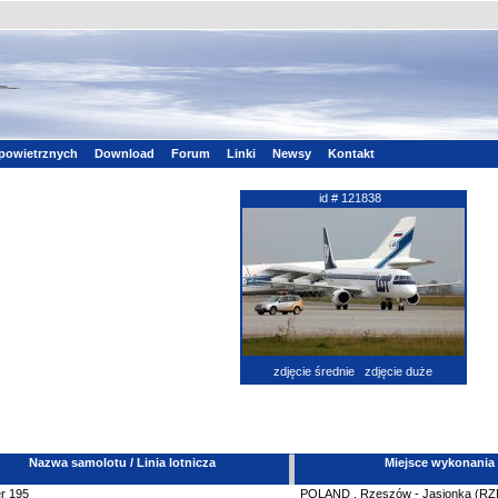
powietrznych
Download
Forum
Linki
Newsy
Kontakt
id # 121838
zdjęcie średnie
zdjęcie duże
Nazwa samolotu / Linia lotnicza
Miejsce wykonania
r
195
POLAND
,
Rzeszów - Jasionka (R