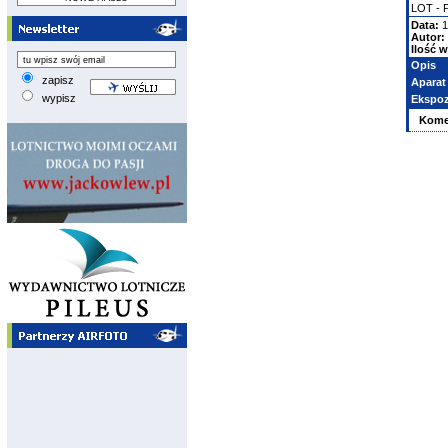
LOT - Po
Data:
1
Autor:
Ilość w
Opis
zapisz
Aparat
wypisz
Ekspoz
Kome