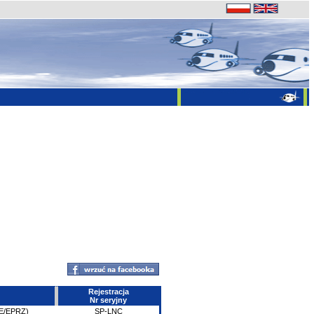
Rejestracja
Nr seryjny
ZE/EPRZ)
SP-LNC