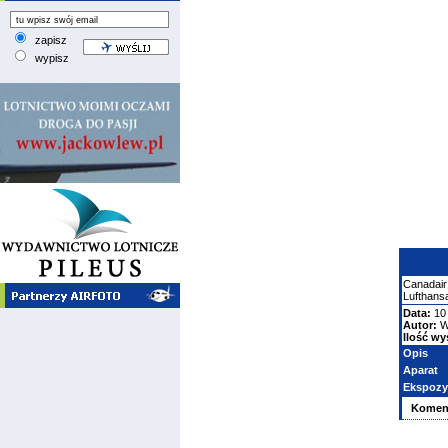
zapisz
wypisz
Canadair
Lufthans
Data:
10 
Autor:
W
Ilość wy
Opis
Aparat
Ekspozy
Komen