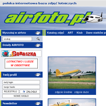
Wyszukaj w airfoto
Katalog zdjęć
ART
Klub
Dane statków p
zdjęcie średnie
zdjęcie duże