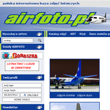
Wyszukaj w airfoto
Katalog zdjęć
ART
Klub
Dane statków p
zdjęcie średnie
zdjęcie duże