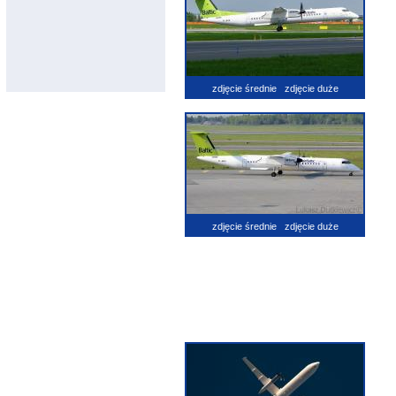
zdjęcie średnie
zdjęcie duże
zdjęcie średnie
zdjęcie duże