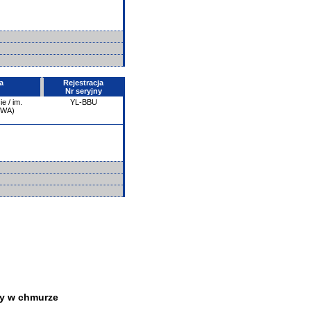
a
Rejestracja
Nr seryjny
e / im.
YL-BBU
PWA)
y w chmurze