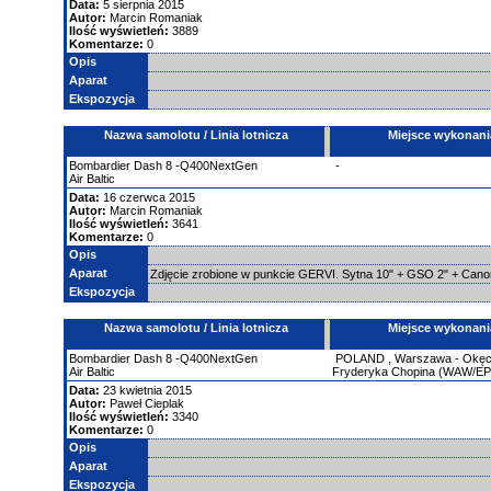
Data:
5 sierpnia 2015
Autor:
Marcin Romaniak
Ilość wyświetleń:
3889
Komentarze:
0
Opis
Aparat
Ekspozycja
Nazwa samolotu / Linia lotnicza
Miejsce wykonani
Bombardier
Dash 8 -Q400NextGen
-
Air Baltic
Data:
16 czerwca 2015
Autor:
Marcin Romaniak
Ilość wyświetleń:
3641
Komentarze:
0
Opis
Aparat
Zdjęcie zrobione w punkcie GERVI. Sytna 10" + GSO 2" + Can
Ekspozycja
Nazwa samolotu / Linia lotnicza
Miejsce wykonani
Bombardier
Dash 8 -Q400NextGen
POLAND
,
Warszawa - Okęci
Air Baltic
Fryderyka Chopina (WAW/E
Data:
23 kwietnia 2015
Autor:
Paweł Cieplak
Ilość wyświetleń:
3340
Komentarze:
0
Opis
Aparat
Ekspozycja