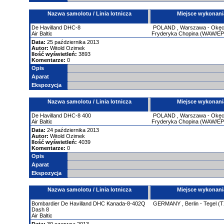
Nazwa samolotu / Linia lotnicza
Miejsce wykonani
De Havilland
DHC-8
POLAND
,
Warszawa - Okęci
Air Baltic
Fryderyka Chopina (WAW/E
Data:
25 października 2013
Autor:
Witold Ozimek
Ilość wyświetleń:
3893
Komentarze:
0
Opis
Aparat
Ekspozycja
Nazwa samolotu / Linia lotnicza
Miejsce wykonani
De Havilland
DHC-8
400
POLAND
,
Warszawa - Okęci
Air Baltic
Fryderyka Chopina (WAW/E
Data:
24 października 2013
Autor:
Witold Ozimek
Ilość wyświetleń:
4039
Komentarze:
0
Opis
Aparat
Ekspozycja
Nazwa samolotu / Linia lotnicza
Miejsce wykonani
Bombardier
De Havilland DHC Kanada-8-402Q
GERMANY
,
Berlin - Tegel 
Dash 8
Air Baltic