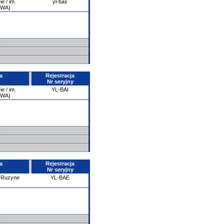
e / im.
yl-bax
PWA)
a
Rejestracja
Nr seryjny
e / im.
YL-BAI
PWA)
a
Rejestracja
Nr seryjny
- Ruzyne
YL-BAE