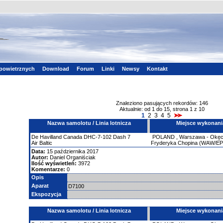
powietrznych
Download
Forum
Linki
Newsy
Kontakt
Znaleziono pasujących rekordów: 146
Aktualnie: od 1 do 15, strona 1 z 10
1
2
3
4
5
Nazwa samolotu / Linia lotnicza
Miejsce wykonani
De Havilland
Canada DHC-7-102 Dash 7
POLAND
,
Warszawa - Okęci
Air Baltic
Fryderyka Chopina (WAW/E
Data:
15 października 2017
Autor:
Daniel Organiściak
Ilość wyświetleń:
3972
Komentarze:
0
Opis
Aparat
D7100
Ekspozycja
Nazwa samolotu / Linia lotnicza
Miejsce wykonani