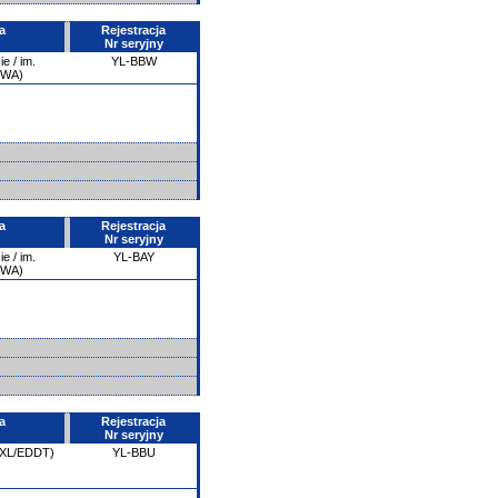
a
Rejestracja
Nr seryjny
e / im.
YL-BBW
PWA)
a
Rejestracja
Nr seryjny
e / im.
YL-BAY
PWA)
a
Rejestracja
Nr seryjny
(TXL/EDDT)
YL-BBU