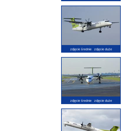
zdjęcie średnie
zdjęcie duże
zdjęcie średnie
zdjęcie duże