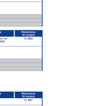
a
Rejestracja
Nr seryjny
e / im.
YL-BBU
PWA)
a
Rejestracja
Nr seryjny
YL-BBT