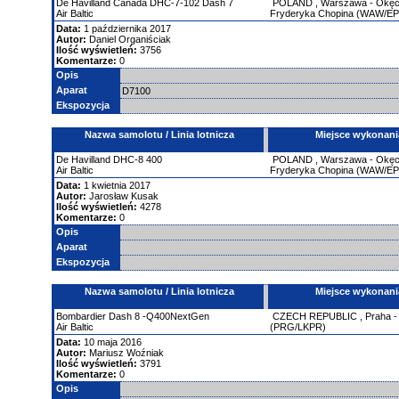
De Havilland
Canada DHC-7-102 Dash 7
POLAND
,
Warszawa - Okęci
Air Baltic
Fryderyka Chopina (WAW/E
Data:
1 października 2017
Autor:
Daniel Organiściak
Ilość wyświetleń:
3756
Komentarze:
0
Opis
Aparat
D7100
Ekspozycja
Nazwa samolotu / Linia lotnicza
Miejsce wykonani
De Havilland
DHC-8
400
POLAND
,
Warszawa - Okęci
Air Baltic
Fryderyka Chopina (WAW/E
Data:
1 kwietnia 2017
Autor:
Jarosław Kusak
Ilość wyświetleń:
4278
Komentarze:
0
Opis
Aparat
Ekspozycja
Nazwa samolotu / Linia lotnicza
Miejsce wykonani
Bombardier
Dash 8 -Q400NextGen
CZECH REPUBLIC
,
Praha 
Air Baltic
(PRG/LKPR)
Data:
10 maja 2016
Autor:
Mariusz Woźniak
Ilość wyświetleń:
3791
Komentarze:
0
Opis