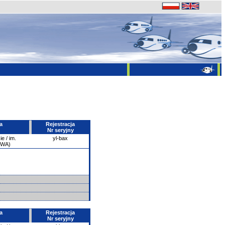
a
Rejestracja
Nr seryjny
e / im.
yl-bax
PWA)
a
Rejestracja
Nr seryjny