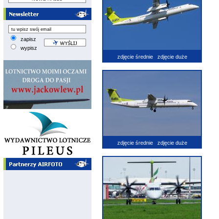
zapisz
wypisz
zdjęcie średnie
zdjęcie duże
zdjęcie średnie
zdjęcie duże