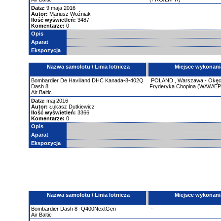
Data:
9 maja 2016
Autor:
Mariusz Woźniak
Ilość wyświetleń:
3487
Komentarze:
0
Opis
Aparat
Ekspozycja
Nazwa samolotu / Linia lotnicza
Miejsce wykonani
Bombardier
De Havilland DHC Kanada-8-402Q
POLAND
,
Warszawa - Okęci
Dash 8
Fryderyka Chopina (WAW/E
Air Baltic
Data:
maj 2016
Autor:
Łukasz Dutkiewicz
Ilość wyświetleń:
3366
Komentarze:
0
Opis
Aparat
Ekspozycja
Nazwa samolotu / Linia lotnicza
Miejsce wykonani
Bombardier
Dash 8 -Q400NextGen
-
Air Baltic