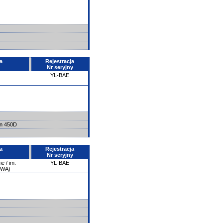
a
Rejestracja
Nr seryjny
YL-BAE
on 450D
a
Rejestracja
Nr seryjny
e / im.
YL-BAE
PWA)