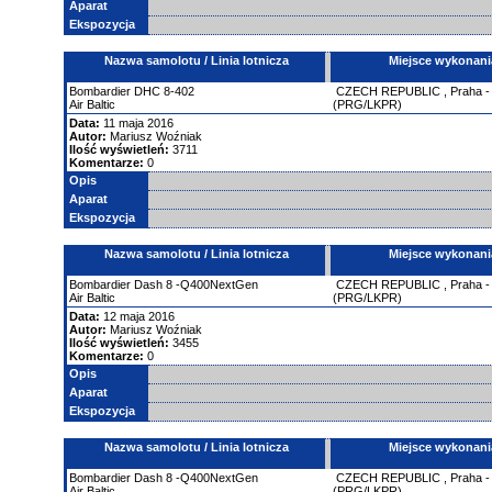
Aparat
Ekspozycja
Nazwa samolotu / Linia lotnicza
Miejsce wykonani
Bombardier
DHC 8-402
CZECH REPUBLIC
,
Praha 
Air Baltic
(PRG/LKPR)
Data:
11 maja 2016
Autor:
Mariusz Woźniak
Ilość wyświetleń:
3711
Komentarze:
0
Opis
Aparat
Ekspozycja
Nazwa samolotu / Linia lotnicza
Miejsce wykonani
Bombardier
Dash 8 -Q400NextGen
CZECH REPUBLIC
,
Praha 
Air Baltic
(PRG/LKPR)
Data:
12 maja 2016
Autor:
Mariusz Woźniak
Ilość wyświetleń:
3455
Komentarze:
0
Opis
Aparat
Ekspozycja
Nazwa samolotu / Linia lotnicza
Miejsce wykonani
Bombardier
Dash 8 -Q400NextGen
CZECH REPUBLIC
,
Praha 
Air Baltic
(PRG/LKPR)