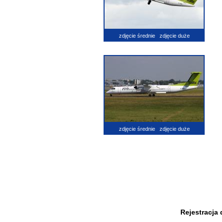
zdjęcie średnie
zdjęcie duże
zdjęcie średnie
zdjęcie duże
Rejestracja