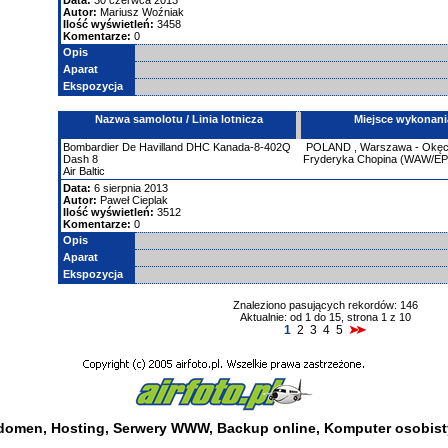
Data:
30 czerwca 2013
Autor:
Mariusz Woźniak
Ilość wyświetleń:
3458
Komentarze:
0
Opis
Aparat
Ekspozycja
Nazwa samolotu / Linia lotnicza
Miejsce wykonani
Bombardier
De Havilland DHC Kanada-8-402Q
POLAND
,
Warszawa - Okęci
Dash 8
Fryderyka Chopina (WAW/E
Air Baltic
Data:
6 sierpnia 2013
Autor:
Paweł Cieplak
Ilość wyświetleń:
3512
Komentarze:
0
Opis
Aparat
Ekspozycja
Znaleziono pasujących rekordów: 146
Aktualnie: od 1 do 15, strona 1 z 10
1
2
3
4
5
 domen
,
Hosting
,
Serwery WWW
,
Backup online
,
Komputer osobist