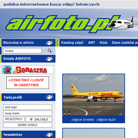
Wyszukaj w airfoto
Katalog zdjęć
ART
Klub
Dane statków p
zdjęcie średnie
zdjęcie duże