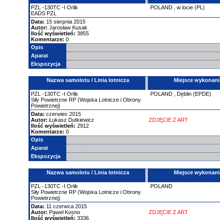
PZL
-130TC
-I Orlik
POLAND
,
w locie (PL)
EADS PZL
Data:
15 sierpnia 2015
Autor:
Jarosław Kusak
Ilość wyświetleń:
3855
Komentarze:
0
Opis
Aparat
Ekspozycja
Nazwa samolotu / Linia lotnicza
Miejsce wykonani
PZL
-130TC
-I Orlik
POLAND
,
Dęblin (EPDE)
Siły Powietrzne RP (Wojska Lotnicze i Obrony
Powietrznej)
Data:
czerwiec 2015
Autor:
Łukasz Dutkiewicz
ZDJĘCIE Z ART
Ilość wyświetleń:
2912
Komentarze:
0
Opis
Aparat
Ekspozycja
Nazwa samolotu / Linia lotnicza
Miejsce wykonani
PZL
-130TC
-I Orlik
POLAND
Siły Powietrzne RP (Wojska Lotnicze i Obrony
Powietrznej)
Data:
11 czerwca 2015
Autor:
Paweł Kosno
ZDJĘCIE Z ART
Ilość wyświetleń:
3336