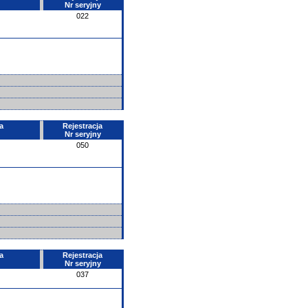
Nr seryjny
022
a
Rejestracja
Nr seryjny
050
a
Rejestracja
Nr seryjny
037