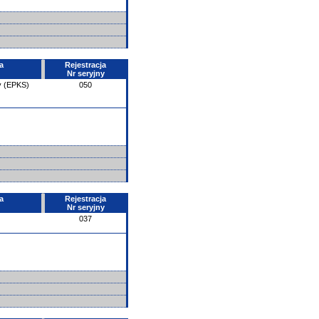
a
Rejestracja
Nr seryjny
y (EPKS)
050
a
Rejestracja
Nr seryjny
037