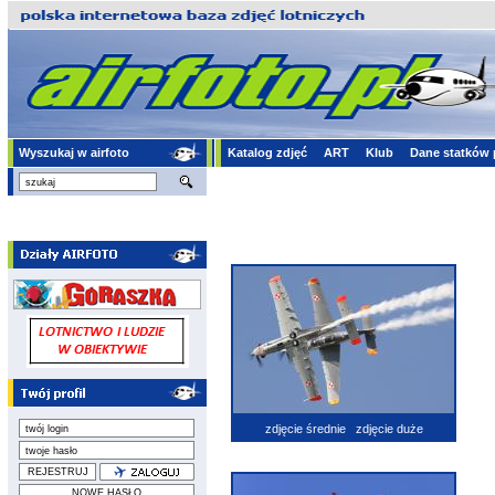
Wyszukaj w airfoto
Katalog zdjęć
ART
Klub
Dane statków 
zdjęcie średnie
zdjęcie duże