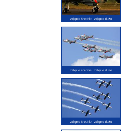
zdjęcie średnie
zdjęcie duże
zdjęcie średnie
zdjęcie duże
zdjęcie średnie
zdjęcie duże