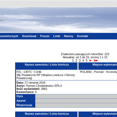
powietrznych
Download
Forum
Linki
Newsy
Kontakt
Znaleziono pasujących rekordów: 223
Aktualnie: od 1 do 15, strona 1 z 15
1
2
3
4
5
Nazwa samolotu / Linia lotnicza
Miejsce wykonani
PZL
-130TC
-I Orlik
POLAND
,
Poznań - Krzesin
Siły Powietrzne RP (Wojska Lotnicze i Obrony
Powietrznej)
Data:
27 sierpnia 2016
Autor:
Roman Chodaniewicz EPLU
Ilość wyświetleń:
3862
Komentarze:
0
Opis
Aparat
Ekspozycja
Nazwa samolotu / Linia lotnicza
Miejsce wykonani