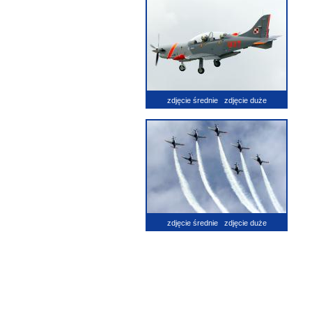
zdjęcie średnie
zdjęcie duże
zdjęcie średnie
zdjęcie duże