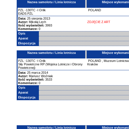
Nazwa samolotu / Linia lotnicza
Miejsce wykonani
PZL
-130TC
-I Orlik
POLAND
EADS PZL
Data:
25 sierpnia 2013
Autor:
Mikołaj Lech
ZDJĘCIE Z ART
Ilość wyświetleń:
3993
Komentarze:
0
Opis
Aparat
Ekspozycja
Nazwa samolotu / Linia lotnicza
Miejsce wykonani
PZL
-130TC
-I Orlik
POLAND
,
Muzeum Lotnictwa
Siły Powietrzne RP (Wojska Lotnicze i Obrony
Kraków
Powietrznej)
Data:
25 marca 2014
Autor:
Mariusz Woźniak
Ilość wyświetleń:
3533
Komentarze:
0
Opis
Aparat
Ekspozycja
Nazwa samolotu / Linia lotnicza
Miejsce wykonani