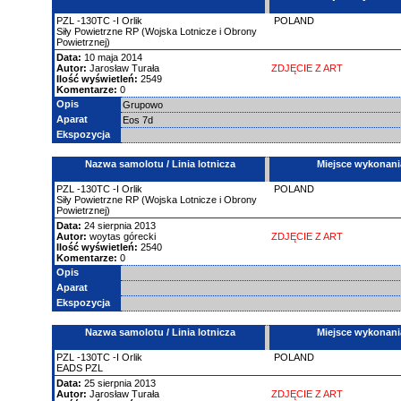
PZL
-130TC
-I Orlik
POLAND
Siły Powietrzne RP (Wojska Lotnicze i Obrony
Powietrznej)
Data:
10 maja 2014
Autor:
Jarosław Turała
ZDJĘCIE Z ART
Ilość wyświetleń:
2549
Komentarze:
0
Opis
Grupowo
Aparat
Eos 7d
Ekspozycja
Nazwa samolotu / Linia lotnicza
Miejsce wykonani
PZL
-130TC
-I Orlik
POLAND
Siły Powietrzne RP (Wojska Lotnicze i Obrony
Powietrznej)
Data:
24 sierpnia 2013
Autor:
woytas górecki
ZDJĘCIE Z ART
Ilość wyświetleń:
2540
Komentarze:
0
Opis
Aparat
Ekspozycja
Nazwa samolotu / Linia lotnicza
Miejsce wykonani
PZL
-130TC
-I Orlik
POLAND
EADS PZL
Data:
25 sierpnia 2013
Autor:
Jarosław Turała
ZDJĘCIE Z ART