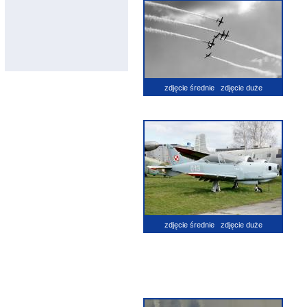
zdjęcie średnie
zdjęcie duże
zdjęcie średnie
zdjęcie duże