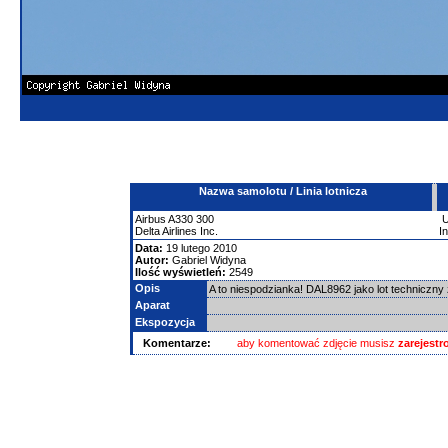
Nazwa samolotu / Linia lotnicza
Airbus
A330
300
Delta Airlines Inc.
I
Data:
19 lutego 2010
Autor:
Gabriel Widyna
Ilość wyświetleń:
2549
Opis
A to niespodzianka! DAL8962 jako lot techniczn
Aparat
Ekspozycja
Komentarze:
aby komentować zdjęcie musisz
zarejest