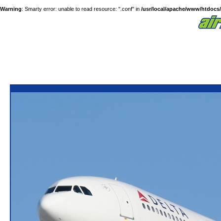
Warning
: Smarty error: unable to read resource: ".conf" in
/usr/local/apache/www/htdocs/a