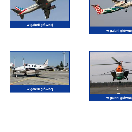
w galerii głównej
w galerii główne
w galerii głównej
w galerii główne
lotnictwo, zdjęcia lotnicze, fotografia, pasja, lotnisko, klub miłoników lotnictwa, balony, samol