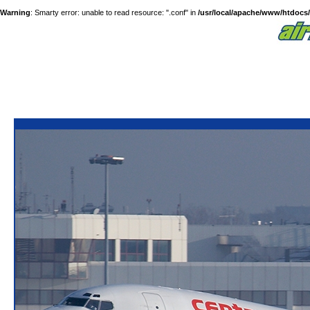
Warning
: Smarty error: unable to read resource: ".conf" in
/usr/local/apache/www/htdocs/a