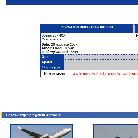
Nazwa samolotu / Linia lotnicza
Boeing
737
400
Centralwings
C
Data:
29 listopada 2007
Autor:
Paweł Cieplak
Ilość wyświetleń:
6394
Opis
Aparat
Ekspozycja
Komentarze:
aby komentować zdjęcie musisz
zarejest
Losowe zdjęcia z galerii Airfoto.pl