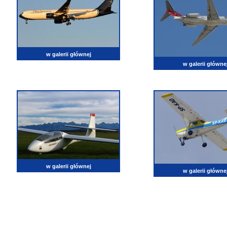
w galerii głównej
w galerii główne
w galerii głównej
w galerii główne
lotnictwo, zdjęcia lotnicze, fotografia, pasja, lotnisko, klub miłoników lotnictwa, balony, samol