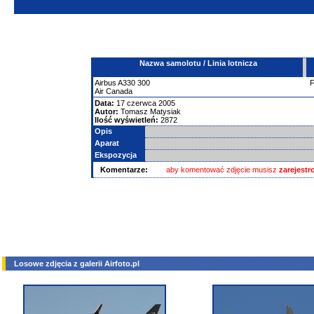
Nazwa samolotu / Linia lotnicza
Airbus
A330
300
Air Canada
Data:
17 czerwca 2005
Autor:
Tomasz Matysiak
Ilość wyświetleń:
2872
Opis
Aparat
Ekspozycja
Komentarze:
aby komentować zdjęcie musisz
zarejest
Losowe zdjęcia z galerii Airfoto.pl