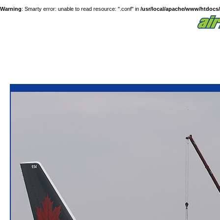
Warning
: Smarty error: unable to read resource: ".conf" in
/usr/local/apache/www/htdocs/a