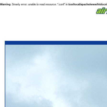
Warning
: Smarty error: unable to read resource: ".conf" in
/usr/local/apache/www/htdocs/a