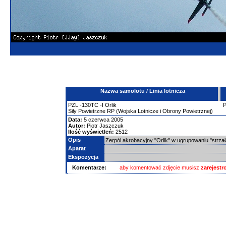
Nazwa samolotu / Linia lotnicza
PZL
-130TC
-I Orlik
Siły Powietrzne RP (Wojska Lotnicze i Obrony Powietrznej)
Data:
5 czerwca 2005
Autor:
Piotr Jaszczuk
Ilość wyświetleń:
2512
Opis
Zerpól akrobacyjny "Orlik" w ugrupowaniu "strza
Aparat
Ekspozycja
Komentarze:
aby komentować zdjęcie musisz
zarejest