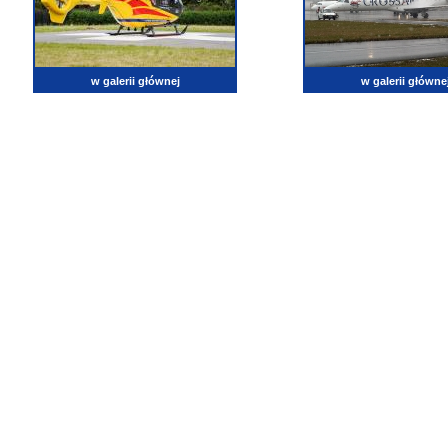
w galerii głównej
w galerii główne
lotnictwo, zdjęcia lotnicze, fotografia, pasja, lotnisko, klub miłoników lotnictwa, balony, samol