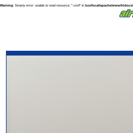
Warning
: Smarty error: unable to read resource: ".conf" in
/usr/local/apache/www/htdocs/a