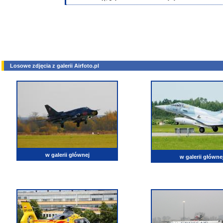
Losowe zdjęcia z galerii Airfoto.pl
w galerii głównej
w galerii główne