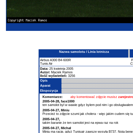
Nazwa samolotu / Linia lotnicza
Airbus
A300
B4-600R
Tunis Air
C
Data:
25 kwietnia 2005
Autor:
Maciek Ramos
Ilość wyświetleń:
3256
Opis
Aparat
Ekspozycja
Komentarze:
aby komentować zdjęcie musisz
zarejest
2005-04-28, face1000
ten samolot byl w wawie gdyz bylem pod nim i go obslugiwalem k
2005-04-27, Miniu
Przecież to zdjęcie szumi jak cholera - więc jakim cudem się t
2005-04-27,
takim baranie że ten samolot jest na epwa raz na rok
2005-04-27, Michał
Miniu ma rację, gdyż Tunisair zawsze wysyła B737. Nota bene, 