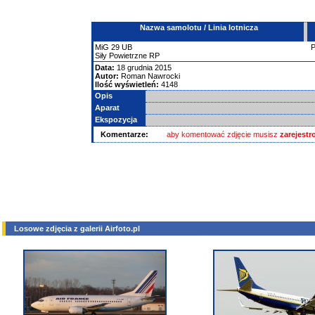
Nazwa samolotu / Linia lotnicza
MiG
29
UB
Siły Powietrzne RP
Data:
18 grudnia 2015
Autor:
Roman Nawrocki
Ilość wyświetleń:
4148
Opis
Aparat
Ekspozycja
Komentarze:
aby komentować zdjęcie musisz
zarejest
Losowe zdjęcia z galerii Airfoto.pl