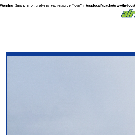
Warning
: Smarty error: unable to read resource: ".conf" in
/usr/local/apache/www/htdocs/a