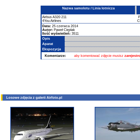
Nazwa samolotu / Linia lotnicza
Airbus
A320
211
4You Airlines
C
Data:
25 czerwca 2014
Autor:
Paweł Cieplak
Ilość wyświetleń:
3511
Opis
Aparat
Ekspozycja
Komentarze:
aby komentować zdjęcie musisz
zarejest
Losowe zdjęcia z galerii Airfoto.pl