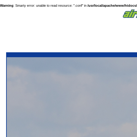
Warning
: Smarty error: unable to read resource: ".conf" in
/usr/local/apache/www/htdocs/a