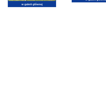
w galerii głównej
lotnictwo, zdjęcia lotnicze, fotografia, pasja, lotnisko, klub miłoników lotnictwa, balony, samol