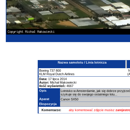
Nazwa samolotu / Linia lotnicza
Boeing
737
800
KLM Royal Dutch Airlines
(
Data:
17 lipca 2014
Autor:
Michał Makowiecki
Ilość wyświetleń:
4667
Opis
Lotnisko w Amsterdamie, jak się dobrze przyjrz
szykuje się do swojego ostatniego lotu...
Aparat
Canon SX50
Ekspozycja
Komentarze:
aby komentować zdjęcie musisz
zarejest