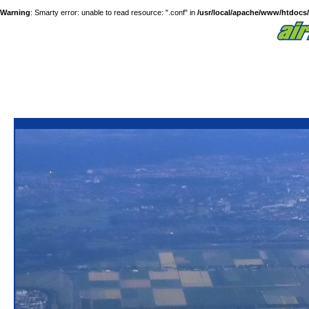
Warning
: Smarty error: unable to read resource: ".conf" in
/usr/local/apache/www/htdocs/a