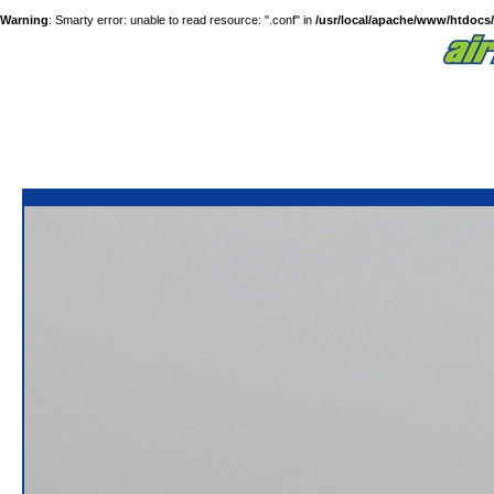
Warning
: Smarty error: unable to read resource: ".conf" in
/usr/local/apache/www/htdocs/a