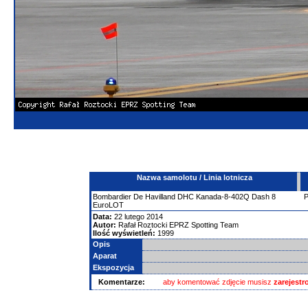
Nazwa samolotu / Linia lotnicza
Bombardier
De Havilland DHC Kanada-8-402Q Dash 8
EuroLOT
Data:
22 lutego 2014
Autor:
Rafał Roztocki EPRZ Spotting Team
Ilość wyświetleń:
1999
Opis
Aparat
Ekspozycja
Komentarze:
aby komentować zdjęcie musisz
zarejest