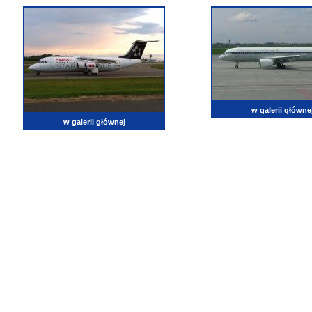
w galerii główne
w galerii głównej
lotnictwo, zdjęcia lotnicze, fotografia, pasja, lotnisko, klub miłoników lotnictwa, balony, samol