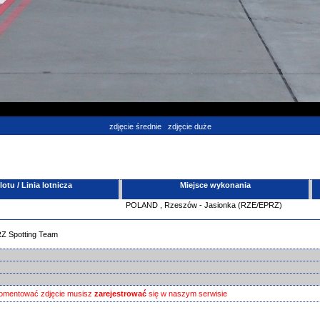
zdjęcie średnie
zdjęcie duże
tu / Linia lotnicza
Miejsce wykonania
POLAND
,
Rzeszów - Jasionka (RZE/EPRZ)
RZ Spotting Team
omentować zdjęcie musisz
zarejestrować
się w naszym serwisie