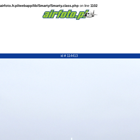
irfoto.fr.pl/webapp/lib/Smarty/Smarty.class.php
on line
1102
id # 114413