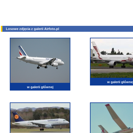
Losowe zdjęcia z galerii Airfoto.pl
w galerii główne
w galerii głównej