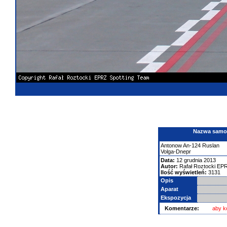
Nazwa samolo
Antonow
An-124 Ruslan
Volga-Dnepr
Data:
12 grudnia 2013
Autor:
Rafał Roztocki EP
Ilość wyświetleń:
3131
Opis
Aparat
Ekspozycja
Komentarze:
aby k