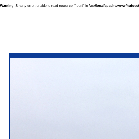
Warning
: Smarty error: unable to read resource: ".conf" in
/usr/local/apache/www/htdocs/a