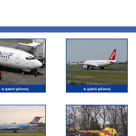
w galerii głównej
w galerii głównej