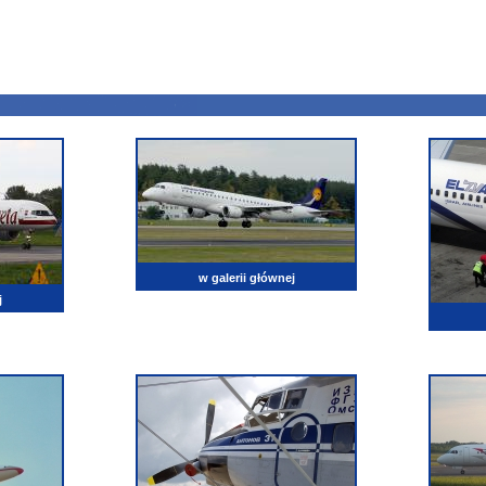
w galerii głównej
j