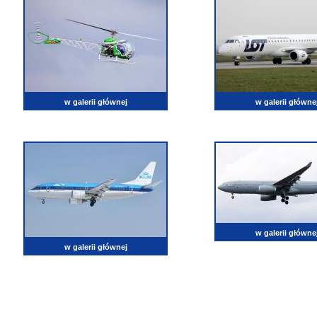
w galerii głównej
w galerii główne
w galerii główne
w galerii głównej
lotnictwo, zdjęcia lotnicze, fotografia, pasja, lotnisko, klub miłoników lotnictwa, balony, samol