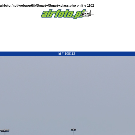
irfoto.fr.pl/webapp/lib/Smarty/Smarty.class.php
on line
1102
id # 108113