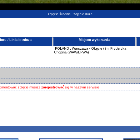
zdjęcie średnie
zdjęcie duże
tu / Linia lotnicza
Miejsce wykonania
POLAND
,
Warszawa - Okęcie / im. Fryderyka
Chopina (WAW/EPWA)
omentować zdjęcie musisz
zarejestrować
się w naszym serwisie