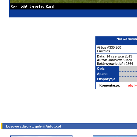
Nazwa samolo
Airbus
A330
200
Emirates
Data:
14 czerwca 2013
Autor:
Jarosław Kusak
Ilość wyświetleń:
2864
Opis
Aparat
Ekspozycja
Komentarze:
aby k
Losowe zdjęcia z galerii Airfoto.pl