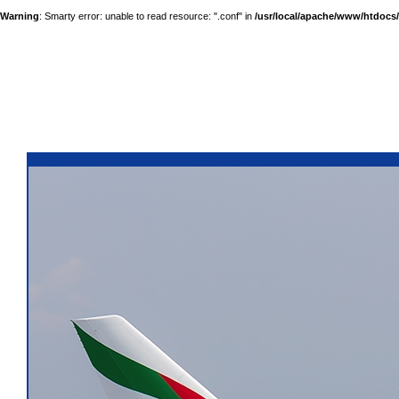
Warning
: Smarty error: unable to read resource: ".conf" in
/usr/local/apache/www/htdocs/a