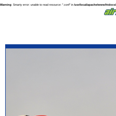
Warning
: Smarty error: unable to read resource: ".conf" in
/usr/local/apache/www/htdocs/a