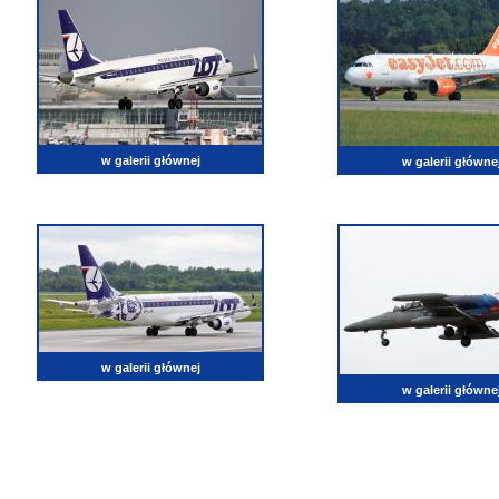
w galerii głównej
w galerii główne
w galerii głównej
w galerii główne
lotnictwo, zdjęcia lotnicze, fotografia, pasja, lotnisko, klub miłoników lotnictwa, balony, samol