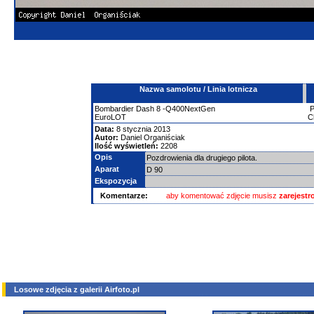
Nazwa samolotu / Linia lotnicza
Bombardier
Dash 8 -Q400NextGen
EuroLOT
C
Data:
8 stycznia 2013
Autor:
Daniel Organiściak
Ilość wyświetleń:
2208
Opis
Pozdrowienia dla drugiego pilota.
Aparat
D 90
Ekspozycja
Komentarze:
aby komentować zdjęcie musisz
zarejest
Losowe zdjęcia z galerii Airfoto.pl