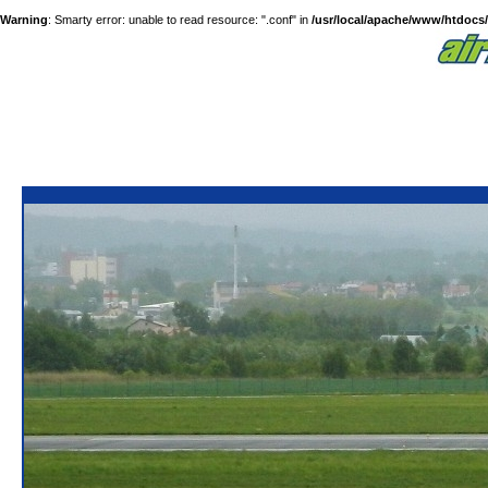
Warning
: Smarty error: unable to read resource: ".conf" in
/usr/local/apache/www/htdocs/a