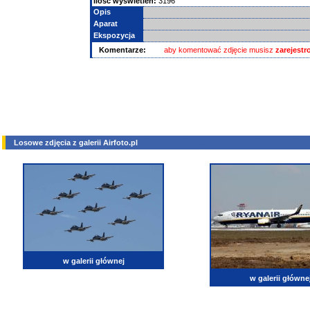
Ilość wyświetleń:
3196
Opis
Aparat
Ekspozycja
Komentarze:
aby komentować zdjęcie musisz
zarejest
Losowe zdjęcia z galerii Airfoto.pl
w galerii głównej
w galerii główne