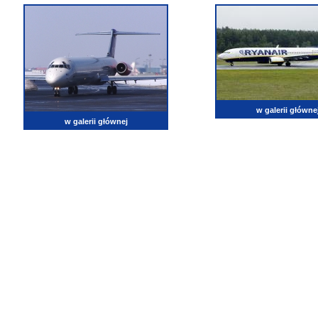
w galerii główne
w galerii głównej
lotnictwo, zdjęcia lotnicze, fotografia, pasja, lotnisko, klub miłoników lotnictwa, balony, samol