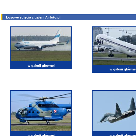
Losowe zdjęcia z galerii Airfoto.pl
w galerii głównej
w galerii główne
w galerii głównej
w galerii główne