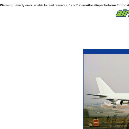
Warning
: Smarty error: unable to read resource: ".conf" in
/usr/local/apache/www/htdocs/a