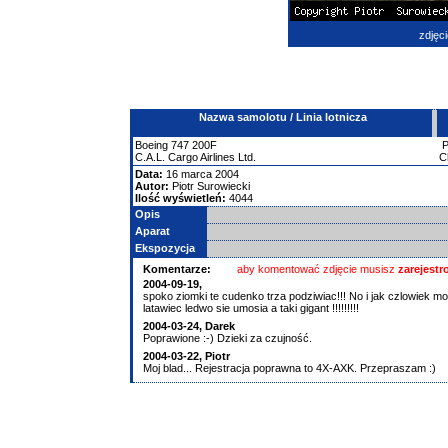
zdjęci
Nazwa samolotu / Linia lotnicza
Boeing
747
200F
C.A.L. Cargo Airlines Ltd.
C
Data:
16 marca 2004
Autor:
Piotr Surowiecki
Ilość wyświetleń:
4044
Opis
Aparat
Ekspozycja
Komentarze:
aby komentować zdjęcie musisz
zarejest
2004-09-19,
spoko ziomki te cudenko trza podziwiac!!! No i jak czlowiek mo
latawiec ledwo sie umosia a taki gigant !!!!!!!!!
2004-03-24, Darek
Poprawione :-) Dzieki za czujność.
2004-03-22, Piotr
Moj blad... Rejestracja poprawna to 4X-AXK. Przepraszam :)