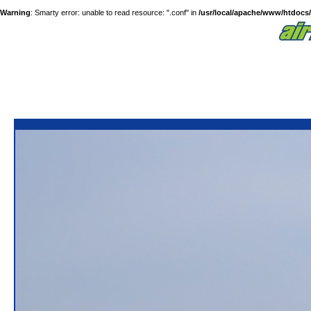
Warning
: Smarty error: unable to read resource: ".conf" in
/usr/local/apache/www/htdocs/a