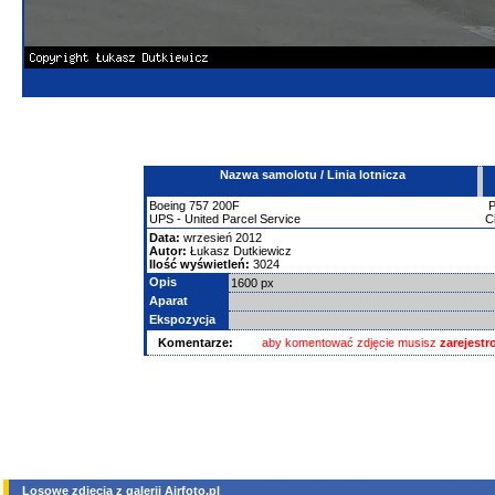
Nazwa samolotu / Linia lotnicza
Boeing
757
200F
UPS - United Parcel Service
C
Data:
wrzesień 2012
Autor:
Łukasz Dutkiewicz
Ilość wyświetleń:
3024
Opis
1600 px
Aparat
Ekspozycja
Komentarze:
aby komentować zdjęcie musisz
zarejest
Losowe zdjęcia z galerii Airfoto.pl