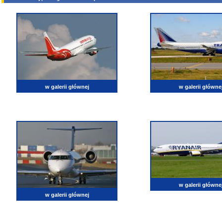
w galerii głównej
w galerii główne
w galerii główne
w galerii głównej
lotnictwo, zdjęcia lotnicze, fotografia, pasja, lotnisko, klub miłoników lotnictwa, balony, samol