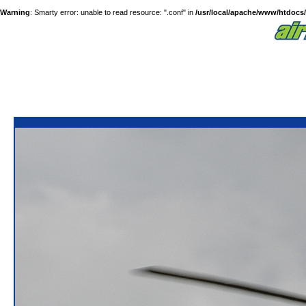
Warning
: Smarty error: unable to read resource: ".conf" in
/usr/local/apache/www/htdocs/a