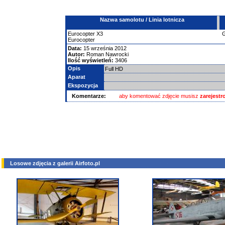
Nazwa samolotu / Linia lotnicza
Eurocopter
X3
Eurocopter
Data:
15 września 2012
Autor:
Roman Nawrocki
Ilość wyświetleń:
3406
Opis
Full HD
Aparat
Ekspozycja
Komentarze:
aby komentować zdjęcie musisz
zarejest
Losowe zdjęcia z galerii Airfoto.pl