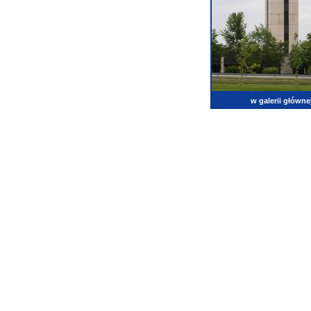
w galerii główne
lotnictwo, zdjęcia lotnicze, fotografia, pasja, lotnisko, klub miłoników lotnictwa, balony, samol