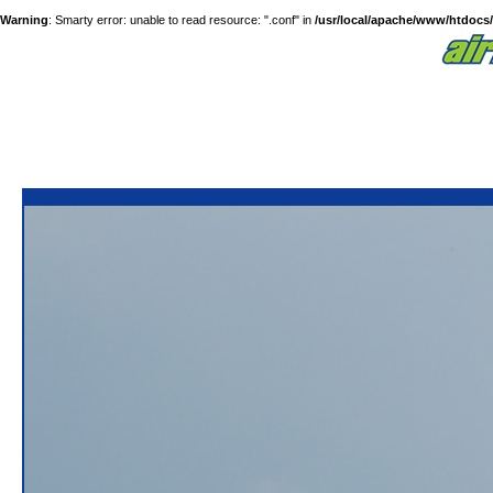
Warning
: Smarty error: unable to read resource: ".conf" in
/usr/local/apache/www/htdocs/a