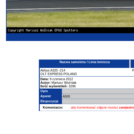
Nazwa samolotu / Linia lotnicza
Airbus
A320
-214
OLT EXPRESS POLAND
Data:
9 czerwca 2012
Autor:
Mariusz Woźniak
Ilość wyświetleń:
3296
Opis
Aparat
A500
Ekspozycja
Komentarze:
aby komentować zdjęcie musisz
zarejest