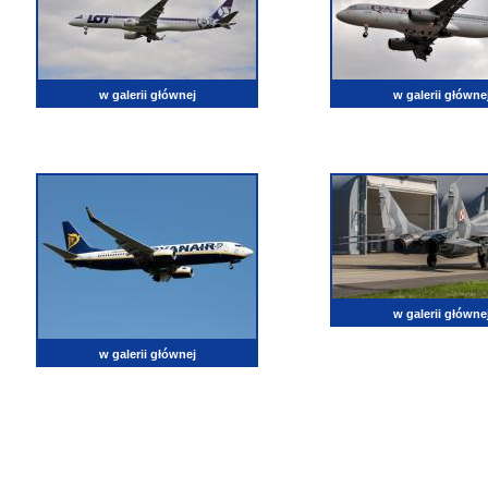
w galerii głównej
w galerii główne
w galerii główne
w galerii głównej
lotnictwo, zdjęcia lotnicze, fotografia, pasja, lotnisko, klub miłoników lotnictwa, balony, samol