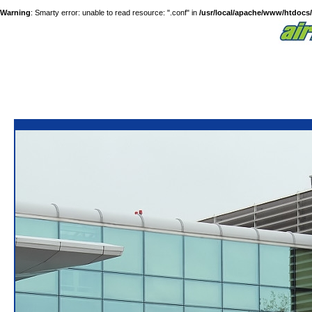
Warning
: Smarty error: unable to read resource: ".conf" in
/usr/local/apache/www/htdocs/a