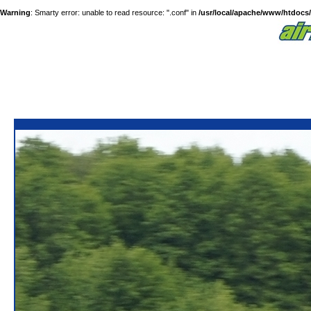
Warning
: Smarty error: unable to read resource: ".conf" in
/usr/local/apache/www/htdocs/a