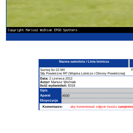
Nazwa samolotu / Linia lotnicza
Suchoj
Su-22
M4
Siły Powietrzne RP (Wojska Lotnicze i Obrony Powietrznej)
Data:
2 czerwca 2012
Autor:
Mariusz Woźniak
Ilość wyświetleń:
8318
Opis
Aparat
A500
Ekspozycja
Komentarze:
aby komentować zdjęcie musisz
zarejest