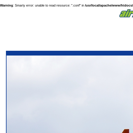
Warning
: Smarty error: unable to read resource: ".conf" in
/usr/local/apache/www/htdocs/a