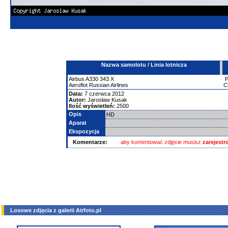
Nazwa samolotu / Linia lotnicza
Airbus
A330
343 X
Aeroflot Russian Airlines
C
Data:
7 czerwca 2012
Autor:
Jarosław Kusak
Ilość wyświetleń:
2500
Opis
HD
Aparat
Ekspozycja
Komentarze:
aby komentować zdjęcie musisz
zarejest
Losowe zdjęcia z galerii Airfoto.pl