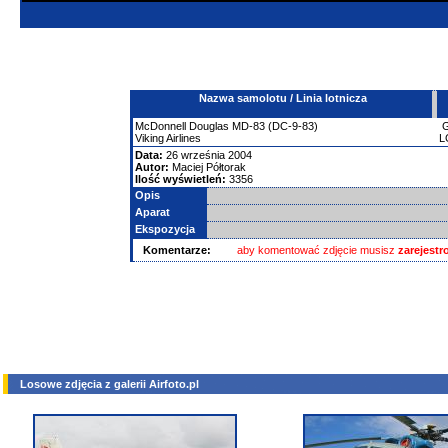
Nazwa samolotu / Linia lotnicza
McDonnell Douglas
MD-83 (DC-9-83)
Viking Airlines
L
Data:
26 września 2004
Autor:
Maciej Półtorak
Ilość wyświetleń:
3356
Opis
Aparat
Ekspozycja
Komentarze:
aby komentować zdjęcie musisz
zarejest
Losowe zdjęcia z galerii Airfoto.pl