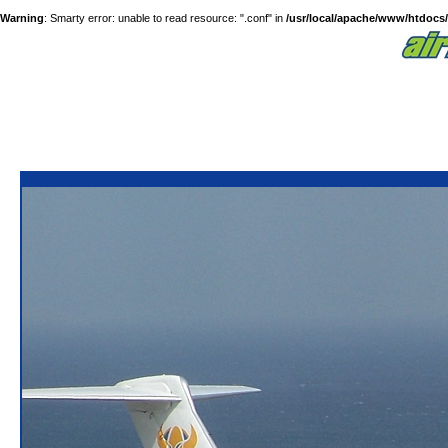
Warning
: Smarty error: unable to read resource: ".conf" in
/usr/local/apache/www/htdocs/a