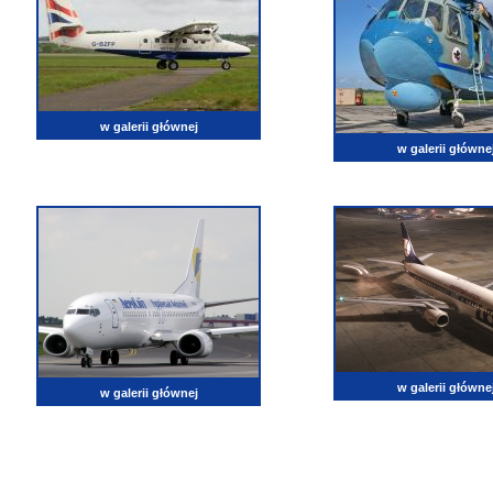
w galerii głównej
w galerii główne
w galerii główne
w galerii głównej
lotnictwo, zdjęcia lotnicze, fotografia, pasja, lotnisko, klub miłoników lotnictwa, balony, samol