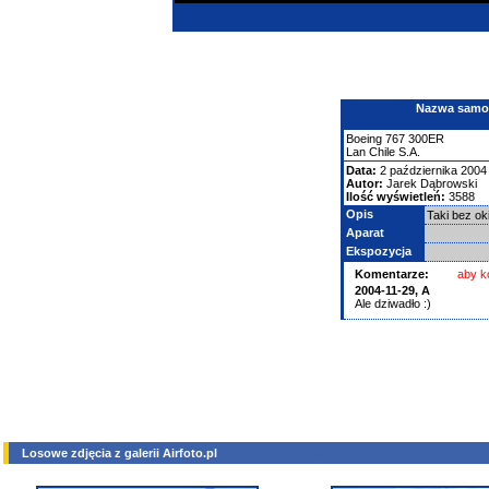
Nazwa samolo
Boeing
767
300ER
Lan Chile S.A.
Data:
2 października 2004
Autor:
Jarek Dąbrowski
Ilość wyświetleń:
3588
Opis
Taki bez o
Aparat
Ekspozycja
Komentarze:
aby k
2004-11-29, A
Ale dziwadło :)
Losowe zdjęcia z galerii Airfoto.pl