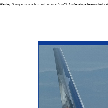
Warning
: Smarty error: unable to read resource: ".conf" in
/usr/local/apache/www/htdocs/a