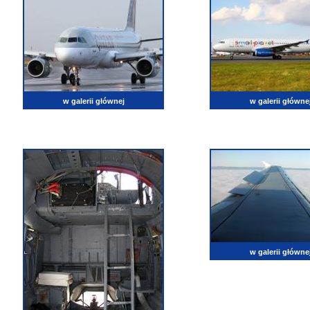
w galerii głównej
w galerii główne
w galerii główne