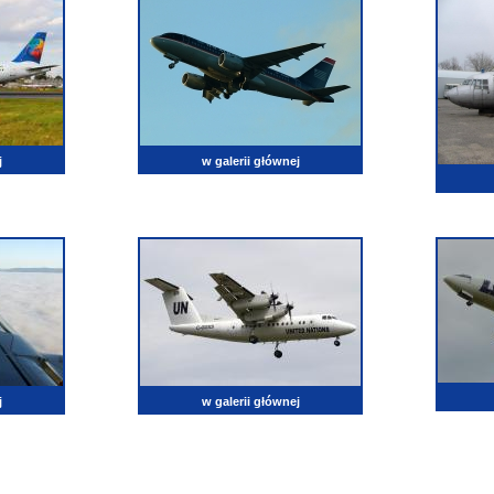
j
w galerii głównej
j
w galerii głównej