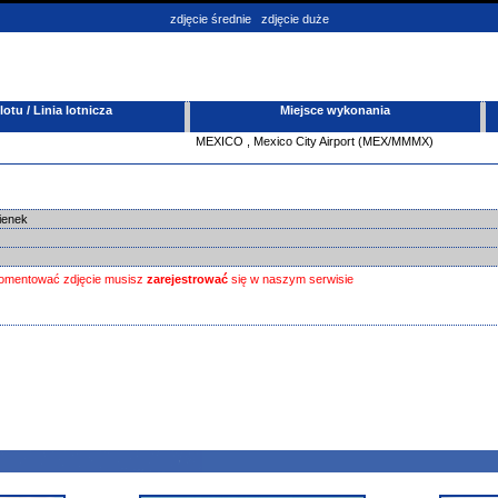
zdjęcie średnie
zdjęcie duże
tu / Linia lotnicza
Miejsce wykonania
MEXICO
,
Mexico City Airport (MEX/MMMX)
kienek
omentować zdjęcie musisz
zarejestrować
się w naszym serwisie