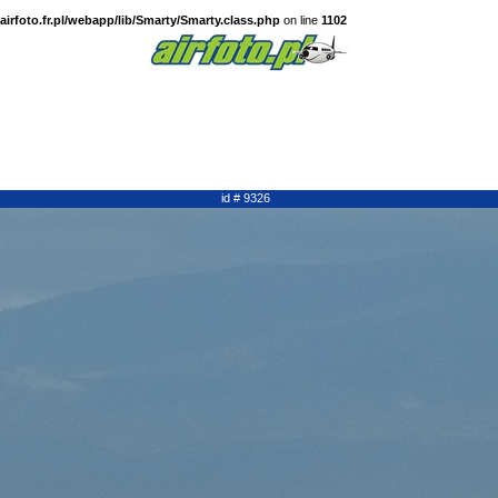
irfoto.fr.pl/webapp/lib/Smarty/Smarty.class.php
on line
1102
id # 9326