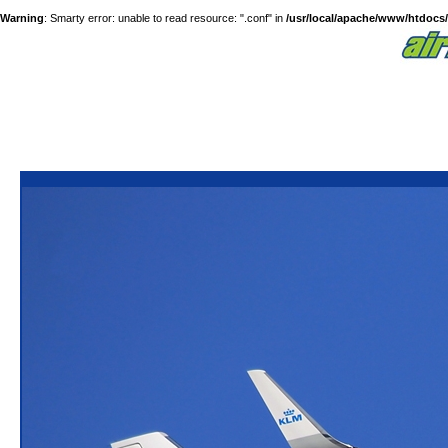
Warning
: Smarty error: unable to read resource: ".conf" in
/usr/local/apache/www/htdocs/a