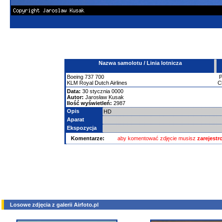
Nazwa samolotu / Linia lotnicza
Boeing
737
700
KLM Royal Dutch Airlines
C
Data:
30 stycznia 0000
Autor:
Jarosław Kusak
Ilość wyświetleń:
2987
Opis
HD
Aparat
Ekspozycja
Komentarze:
aby komentować zdjęcie musisz
zarejest
Losowe zdjęcia z galerii Airfoto.pl