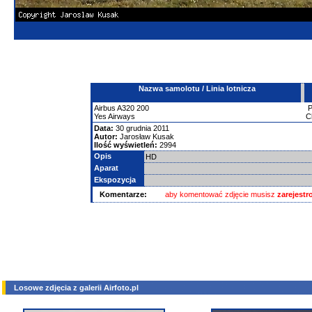
Nazwa samolotu / Linia lotnicza
Airbus
A320
200
Yes Airways
C
Data:
30 grudnia 2011
Autor:
Jarosław Kusak
Ilość wyświetleń:
2994
Opis
HD
Aparat
Ekspozycja
Komentarze:
aby komentować zdjęcie musisz
zarejest
Losowe zdjęcia z galerii Airfoto.pl