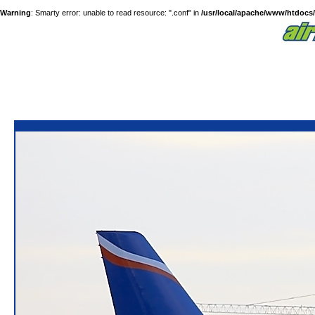
Warning
: Smarty error: unable to read resource: ".conf" in
/usr/local/apache/www/htdocs/a