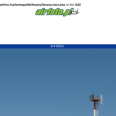
irfoto.fr.pl/webapp/lib/Smarty/Smarty.class.php
on line
1102
id # 90626