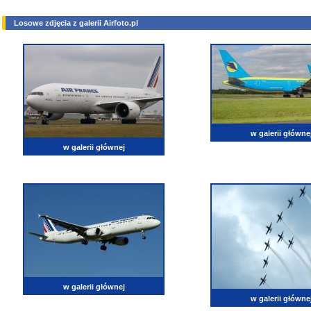
Losowe zdjęcia z galerii Airfoto.pl
w galerii główne
w galerii głównej
w galerii głównej
w galerii główne