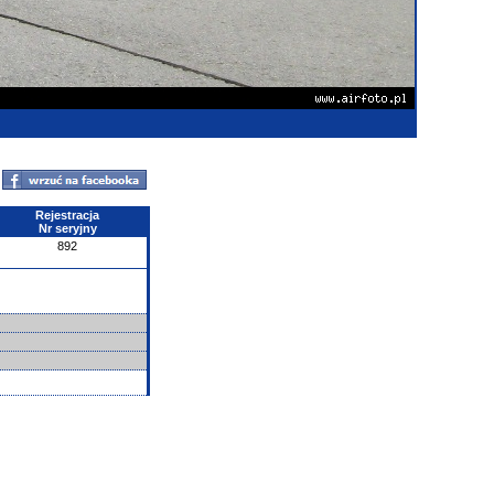
Rejestracja
Nr seryjny
892