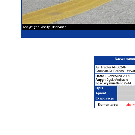
Nazwa samolo
Air Tractor
AT-802AF
Croatian Air Forces - Hrv
Data:
16 czerwca 2009
Autor:
Josip Andracic
Ilość wyświetleń:
2744
Opis
Aparat
Ekspozycja
Komentarze:
aby k