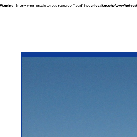
Warning
: Smarty error: unable to read resource: ".conf" in
/usr/local/apache/www/htdocs/a