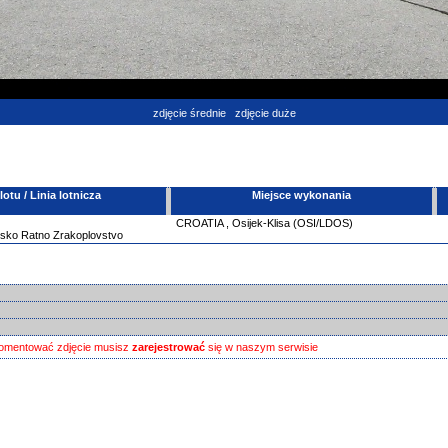
zdjęcie średnie
zdjęcie duże
tu / Linia lotnicza
Miejsce wykonania
CROATIA
,
Osijek-Klisa (OSI/LDOS)
atsko Ratno Zrakoplovstvo
omentować zdjęcie musisz
zarejestrować
się w naszym serwisie