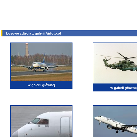
Losowe zdjęcia z galerii Airfoto.pl
w galerii głównej
w galerii główne