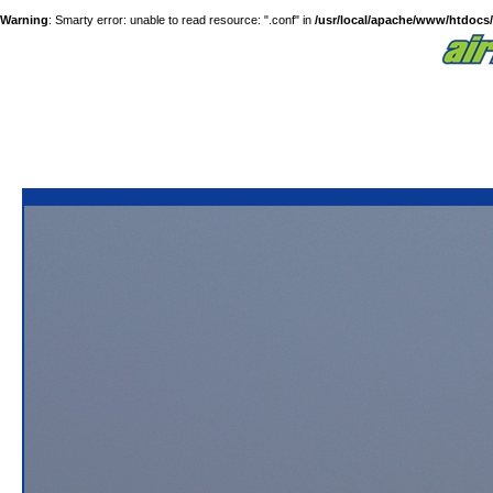
Warning
: Smarty error: unable to read resource: ".conf" in
/usr/local/apache/www/htdocs/a