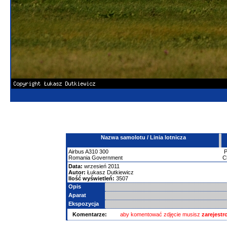
Nazwa samolotu / Linia lotnicza
Airbus
A310
300
Romania Government
C
Data:
wrzesień 2011
Autor:
Łukasz Dutkiewicz
Ilość wyświetleń:
3507
Opis
Aparat
Ekspozycja
Komentarze:
aby komentować zdjęcie musisz
zarejest