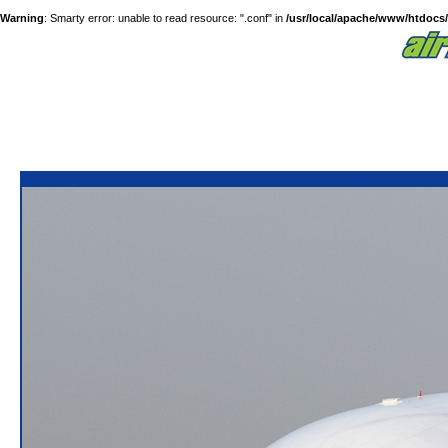
Warning
: Smarty error: unable to read resource: ".conf" in
/usr/local/apache/www/htdocs/a