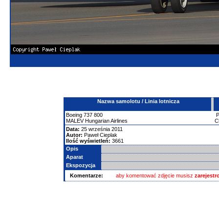
Nazwa samolotu / Linia lotnicza
Boeing
737
800
MALEV Hungarian Airlines
C
Data:
25 września 2011
Autor:
Paweł Cieplak
Ilość wyświetleń:
3661
Opis
Aparat
Ekspozycja
Komentarze:
aby komentować zdjęcie musisz
zarejest