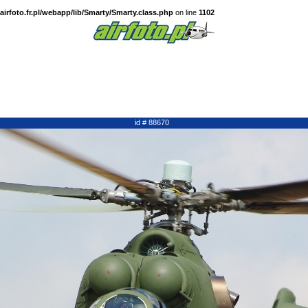
irfoto.fr.pl/webapp/lib/Smarty/Smarty.class.php
on line
1102
id # 88670