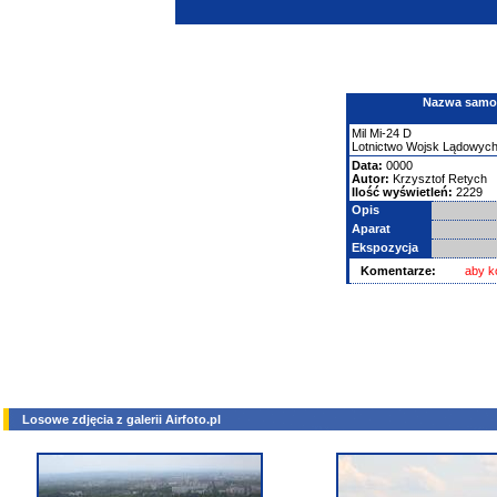
Nazwa samolo
Mil
Mi-24
D
Lotnictwo Wojsk Lądowyc
Data:
0000
Autor:
Krzysztof Retych
Ilość wyświetleń:
2229
Opis
Aparat
Ekspozycja
Komentarze:
aby k
Losowe zdjęcia z galerii Airfoto.pl