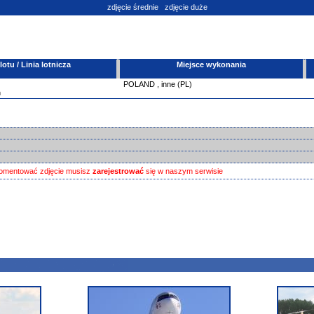
zdjęcie średnie
zdjęcie duże
tu / Linia lotnicza
Miejsce wykonania
POLAND
,
inne (PL)
h
omentować zdjęcie musisz
zarejestrować
się w naszym serwisie