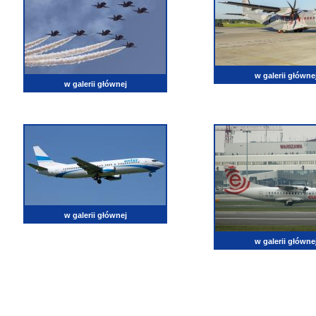
w galerii główne
w galerii głównej
w galerii głównej
w galerii główne
lotnictwo, zdjęcia lotnicze, fotografia, pasja, lotnisko, klub miłoników lotnictwa, balony, samol