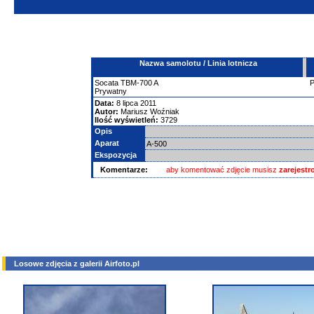
Nazwa samolotu / Linia lotnicza
Socata
TBM-700
A
Prywatny
Data:
8 lipca 2011
Autor:
Mariusz Woźniak
Ilość wyświetleń:
3729
Opis
Aparat
A-500
Ekspozycja
Komentarze:
aby komentować zdjęcie musisz
zarejest
Losowe zdjęcia z galerii Airfoto.pl