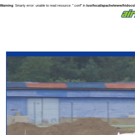
Warning
: Smarty error: unable to read resource: ".conf" in
/usr/local/apache/www/htdocs/a