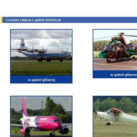
Losowe zdjęcia z galerii Airfoto.pl
w galerii główne
w galerii głównej