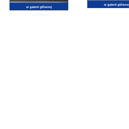
w galerii główne
w galerii głównej
lotnictwo, zdjęcia lotnicze, fotografia, pasja, lotnisko, klub miłoników lotnictwa, balony, samol