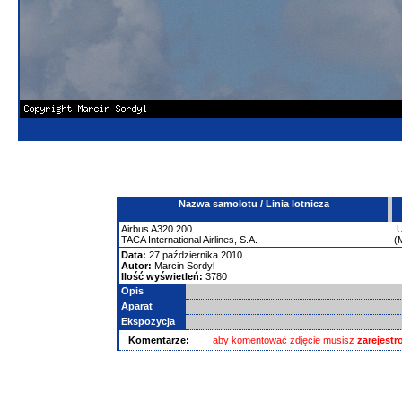
Nazwa samolotu / Linia lotnicza
Airbus
A320
200
TACA International Airlines, S.A.
(
Data:
27 października 2010
Autor:
Marcin Sordyl
Ilość wyświetleń:
3780
Opis
Aparat
Ekspozycja
Komentarze:
aby komentować zdjęcie musisz
zarejest