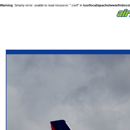
Warning
: Smarty error: unable to read resource: ".conf" in
/usr/local/apache/www/htdocs/a