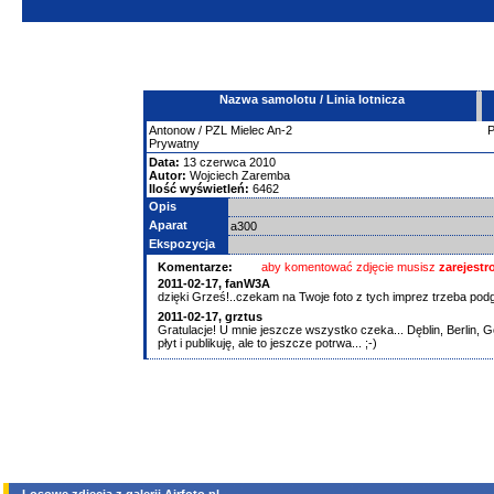
Nazwa samolotu / Linia lotnicza
Antonow
/ PZL Mielec An-2
Prywatny
Data:
13 czerwca 2010
Autor:
Wojciech Zaremba
Ilość wyświetleń:
6462
Opis
Aparat
a300
Ekspozycja
Komentarze:
aby komentować zdjęcie musisz
zarejest
2011-02-17,
fanW3A
dzięki Grześ!..czekam na Twoje foto z tych imprez trzeba po
2011-02-17,
grztus
Gratulacje! U mnie jeszcze wszystko czeka... Dęblin, Berlin, 
płyt i publikuję, ale to jeszcze potrwa... ;-)