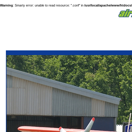
Warning
: Smarty error: unable to read resource: ".conf" in
/usr/local/apache/www/htdocs/a